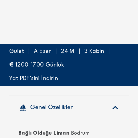
Gulet
|
A Eser
|
24
M
|
3
Kabin
|
€
1200-1700
Günlük
Yat PDF’sini İndirin
sailing
Genel Özellikler
Bağlı Olduğu Liman
Bodrum