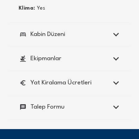
Klima:
Yes
bed
Kabin Düzeni
surfing
Ekipmanlar
euro
Yat Kiralama Ücretleri
message
Talep Formu