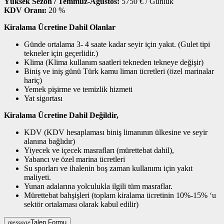
Yüksek Sezon / Temmuz-Ağustos:
5750
€ / Günlük
KDV Oranı:
20
%
Kiralama Ücretine Dahil Olanlar
Günde ortalama 3- 4 saate kadar seyir için yakıt. (Gulet tipi
tekneler için geçerlidir.)
Klima (Klima kullanım saatleri tekneden tekneye değişir)
Biniş ve iniş günü Türk kamu liman ücretleri (özel marinalar
hariç)
Yemek pişirme ve temizlik hizmeti
Yat sigortası
Kiralama Ücretine Dahil Değildir,
KDV (KDV hesaplaması biniş limanının ülkesine ve seyir
alanına bağlıdır)
Yiyecek ve içecek masrafları (mürettebat dahil),
Yabancı ve özel marina ücretleri
Su sporları ve ihalenin boş zaman kullanımı için yakıt
maliyeti.
Yunan adalarına yolculukla ilgili tüm masraflar.
Mürettebat bahşişleri (toplam kiralama ücretinin 10%-15% ‘u
sektör ortalaması olarak kabul edilir)
message
Talep Formu