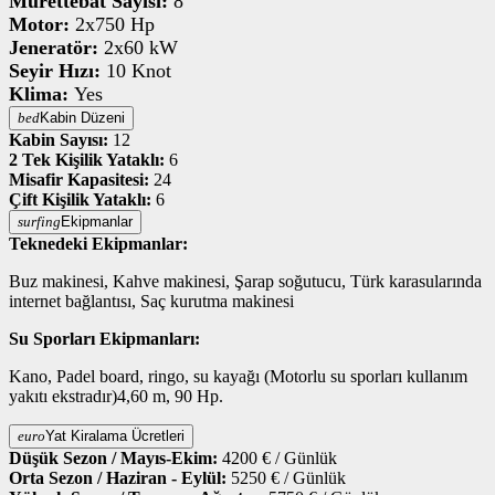
Mürettebat Sayısı:
8
Motor:
2x750
Hp
Jeneratör:
2x60
kW
Seyir Hızı:
10
Knot
Klima:
Yes
bed
Kabin Düzeni
Kabin Sayısı:
12
2 Tek Kişilik Yataklı:
6
Misafir Kapasitesi:
24
Çift Kişilik Yataklı:
6
surfing
Ekipmanlar
Teknedeki Ekipmanlar:
Buz makinesi, Kahve makinesi, Şarap soğutucu, Türk karasularında
internet bağlantısı, Saç kurutma makinesi
Su Sporları Ekipmanları:
Kano, Padel board, ringo, su kayağı (Motorlu su sporları kullanım
yakıtı ekstradır)4,60 m, 90 Hp.
euro
Yat Kiralama Ücretleri
Düşük Sezon / Mayıs-Ekim:
4200
€ / Günlük
Orta Sezon / Haziran - Eylül:
5250
€ / Günlük