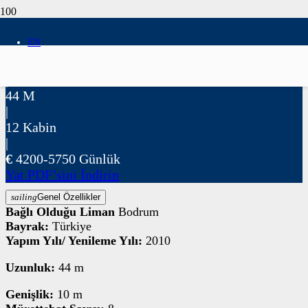
Gulet
EN
|
Elara 1
|
44
M
|
12
Kabin
|
€
4200-5750
Günlük
Yat PDF’sini İndirin
sailing
Genel Özellikler
Bağlı Olduğu Liman
Bodrum
Bayrak:
Türkiye
Yapım Yılı/ Yenileme Yılı:
2010
Uzunluk:
44
m
Genişlik:
10
m