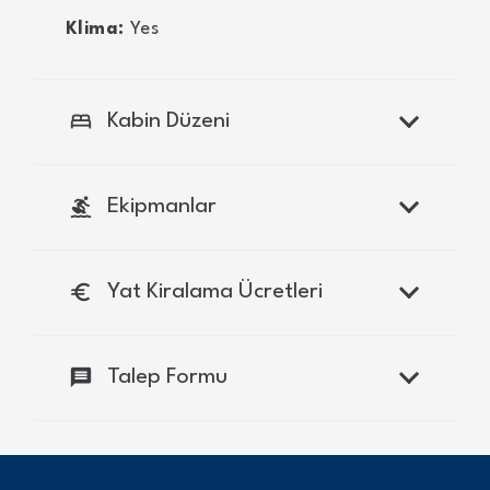
Klima:
Yes
bed
Kabin Düzeni
surfing
Ekipmanlar
euro
Yat Kiralama Ücretleri
message
Talep Formu