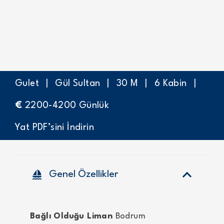
Gulet
|
Gül Sultan
|
30
M
|
6
Kabin
|
€
2200-4200
Günlük
Yat PDF’sini İndirin
sailing
Genel Özellikler
Bağlı Olduğu Liman
Bodrum